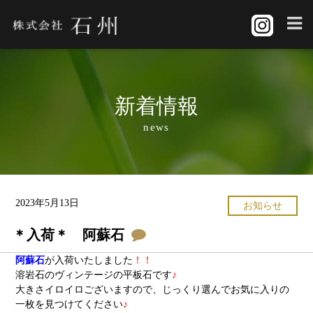
新着情報
news
2023年5月13日
お知らせ
＊入荷＊ 阿蘇石
阿蘇石
が入荷いたしました
！！
溶岩石のヴィンテージの平板石です
♪
大きさイロイロございますので、じっくり選んでお気に入りの
一枚を見つけてください
♪