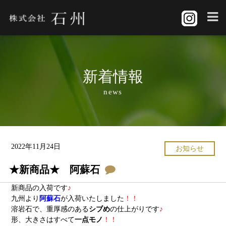
新着情報
news
2022年11月24日
お知らせ
★新商品★ 阿蘇石
新商品の入荷です
♪
九州より
阿蘇石
が入荷いたしました
！！
溶岩石で、重厚感のある
シブめ
の仕上がりです
♪
形、大きさはすべて
一点モノ
！！