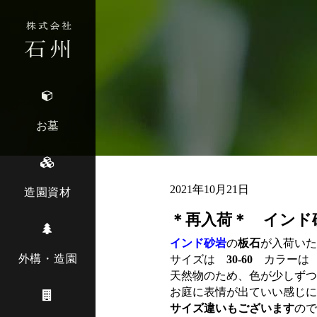
お墓
2021年10月21日
造園資材
＊再入荷＊ インド
インド砂岩
の
板石
が入荷いた
外構・造園
サイズは
30-60
カラー
天然物のため、色が少しずつ
お庭に表情が出ていい感じに
サイズ違いもございます
ので