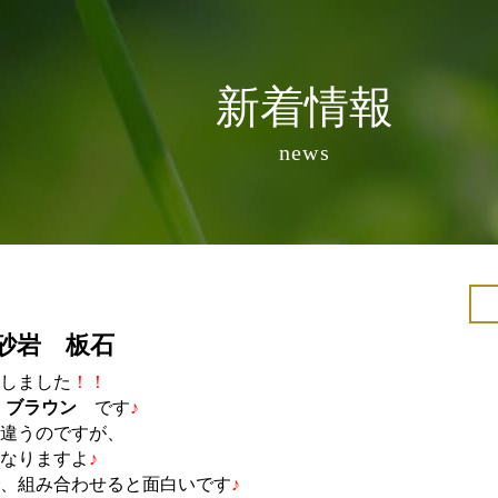
新着情報
news
砂岩 板石
しました
！！
は
ブラウン
です
♪
違うのですが、
なりますよ
♪
、組み合わせると面白いです
♪