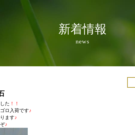
新着情報
news
石
した
！！
ゴロ入荷です
♪
ります
♪
ぞ
♪