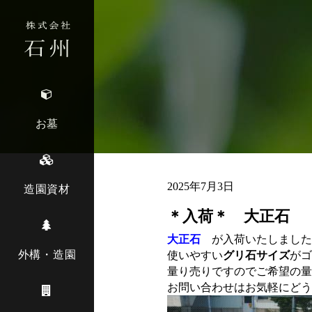
お墓
2025年7月3日
造園資材
＊入荷＊ 大正石
大正石
が入荷いたしました
外構・造園
使いやすい
グリ石サイズ
がゴ
量り売りですのでご希望の量
お問い合わせはお気軽にどう