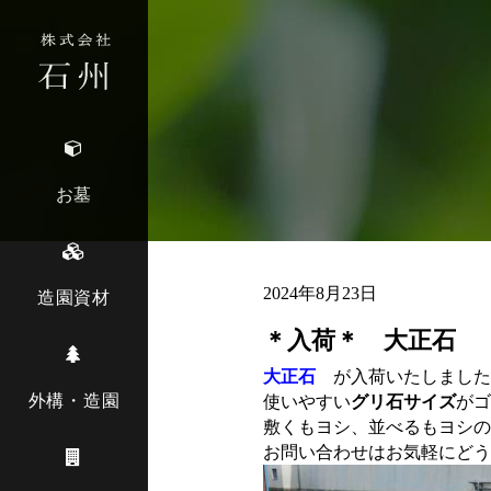
お墓
2024年8月23日
造園資材
＊入荷＊ 大正石
大正石
が入荷いたしました
外構・造園
使いやすい
グリ石サイズ
がゴ
敷くもヨシ、並べるもヨシの
お問い合わせはお気軽にどう