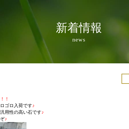
新着情報
news
！！
ロゴロ入荷です
♪
汎用性の高い石です
♪
ぞ
♪