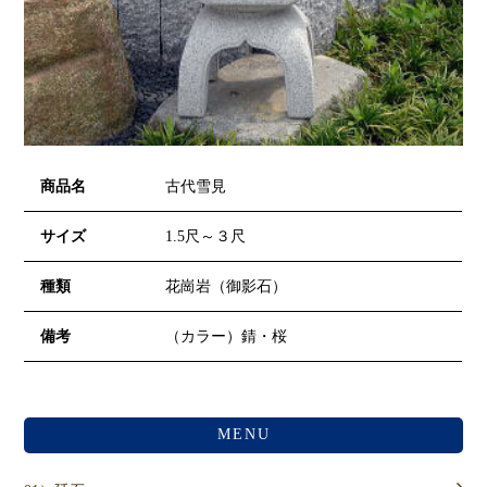
商品名
古代雪見
サイズ
1.5尺～３尺
種類
花崗岩（御影石）
備考
（カラー）錆・桜
MENU