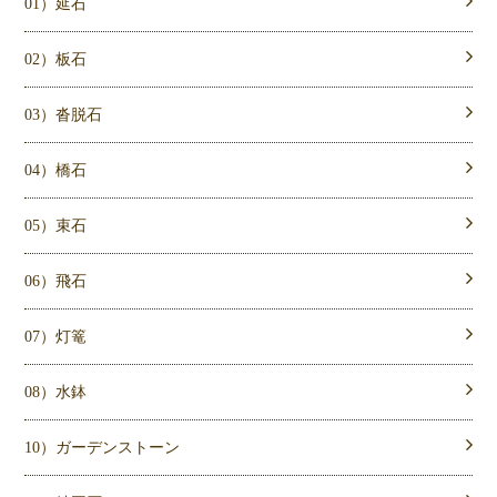
01）延石
02）板石
03）沓脱石
04）橋石
05）束石
06）飛石
07）灯篭
08）水鉢
10）ガーデンストーン